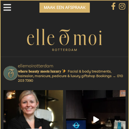
MAAK EEN AFSPRAAK
ellemoirotterdam
𝐰𝐡𝐞𝐫𝐞 𝐛𝐞𝐚𝐮𝐭𝐲 𝐦𝐞𝐞𝐭𝐬 𝐥𝐮𝐱𝐮𝐫𝐲
Facial & body treatments,
hairsalon, manicure,
pedicure & luxury giftshop
Bookings → 010
203 7390