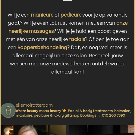
Wil je een
manicure
of
pedicure
voor je op vakantie
gaat? Wil je even tot rust komen met één van
onze
heerlijke massages
? Wil je je huid een boost geven
met één van onze heerlijke
facials
? Of ben je toe aan
een
kappersbehandeling
? Dat, en nog veel meer, is
allemaal mogelijk in onze salon. Bespreek jouw
wensen met onze medewerkers en ontdek wat er
allemaal kan!
ellemoirotterdam
𝐰𝐡𝐞𝐫𝐞 𝐛𝐞𝐚𝐮𝐭𝐲 𝐦𝐞𝐞𝐭𝐬 𝐥𝐮𝐱𝐮𝐫𝐲
Facial & body treatments, hairsalon,
manicure,
pedicure & luxury giftshop
Bookings → 010 203 7390