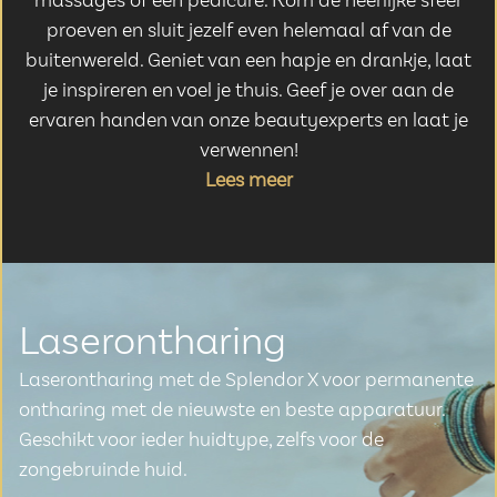
massages of een pedicure. Kom de heerlijke sfeer
proeven en sluit jezelf even helemaal af van de
buitenwereld. Geniet van een hapje en drankje, laat
je inspireren en voel je thuis. Geef je over aan de
ervaren handen van onze beautyexperts en laat je
verwennen!
Lees meer
Laserontharing
Laserontharing met de Splendor X voor permanente
ontharing met de nieuwste en beste apparatuur.
Geschikt voor ieder huidtype, zelfs voor de
zongebruinde huid.